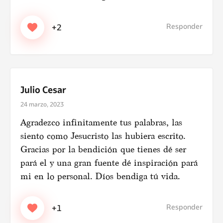
Responder
+2
Web
Julio Cesar
24 marzo, 2023
Quiero suscribirme a Tolkian para recibir
Agradezco infinitamente tus palabras, las
semanalmente todos los artículos que se publican
siento como Jesucristo las hubiera escrito.
en la revista.
Gracias por la bendición que tienes dé ser
pará el y una gran fuente dé inspiración pará
mi en lo personal. Díos bendiga tú vida.
Antes de continuar, nos gustaría recordarte algunas cosas sobre
el funcionamiento de los comentarios en nuestra revista:
Todos los comentarios son moderados por nuestro equipo.
Responder
+1
Aprobamos sólo los comentarios que son constructivos.