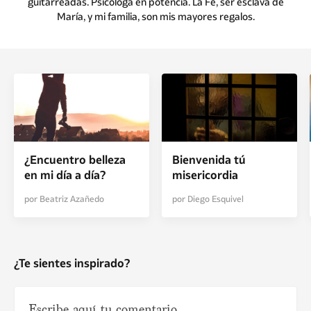
guitarreadas. Psicóloga en potencia. La Fe, ser esclava de
María, y mi familia, son mis mayores regalos.
¿Encuentro belleza
Bienvenida tú
en mi día a día?
misericordia
por Beatriz Azañedo
por Diego Esquivel
¿Te sientes inspirado?