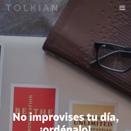
No improvises tu día,
¡ordénalo!