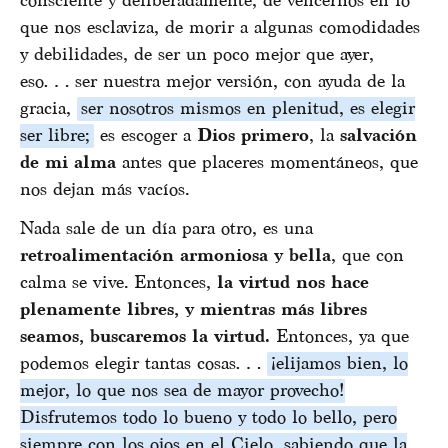
consciente y deliberadamente, de vencernos en lo
que nos esclaviza, de morir a algunas comodidades
y debilidades, de ser un poco mejor que ayer,
eso… ser nuestra mejor versión, con ayuda de la
gracia,
ser nosotros mismos en plenitud, es elegir
ser libre;
es escoger a
Dios primero
, la
salvación
de mi alma
antes que placeres momentáneos, que
nos dejan más vacíos.
Nada sale de un día para otro, es una
retroalimentación armoniosa y bella
, que con
calma se vive. Entonces,
la virtud nos hace
plenamente libres, y mientras más libres
seamos, buscaremos la virtud.
Entonces, ya que
podemos elegir tantas cosas…
¡elijamos bien, lo
mejor, lo que nos sea de mayor provecho!
Disfrutemos todo lo bueno y todo lo bello, pero
siempre con los ojos en el Cielo, sabiendo que la