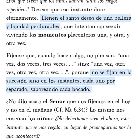
¿Por qué creen que los niños adoran tanto los juegos
repetitivos?
Desean que ese
instante
dure
eternamente.
Tienen el santo deseo de una belleza
y bondad perdurables
, que intentan conseguir
viviendo los
momentos
placenteros una, y otra, y
otra vez.
Fíjense que, cuando hacen algo, no piensan: “una
vez, dos veces, tres veces…” sino: “una vez, otra
vez, otra vez, otra vez…”, porque
no se fijan en la
sucesión sino en los instantes, cada uno por
separado, saboreando cada bocado.
¿No dijo acaso el
Señor
que nos fijemos en el hoy
y no en el mañana (Cf. Mt 6,34)? Lo mismo nos
enseñan los
niños
:
¿No deberíamos vivir el ahora, este
instante que se nos regala, en lugar de preocuparnos por lo
que acontecerá?