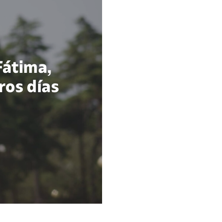
Fátima,
ros días