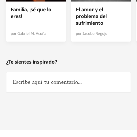
Familia, ¡sé que lo
El amor y el
eres!
problema del
sufrimiento
por Gabriel M. Acuña
por Jacobo Regojo
¿Te sientes inspirado?