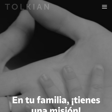
En tu familia, ¡tienes
una misión!