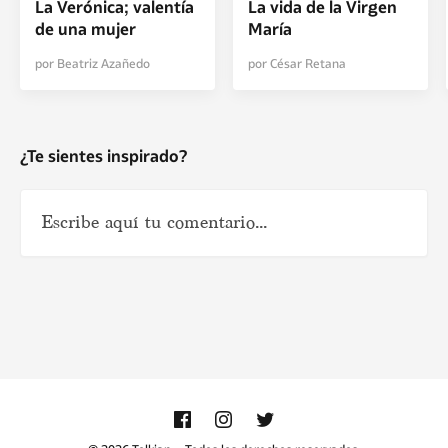
La Verónica; valentía
La vida de la Virgen
de una mujer
María
por Beatriz Azañedo
por César Retana
¿Te sientes inspirado?
Nombre
*