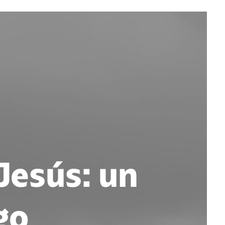
Jesús: un
go