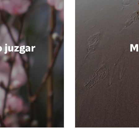
o juzgar
M