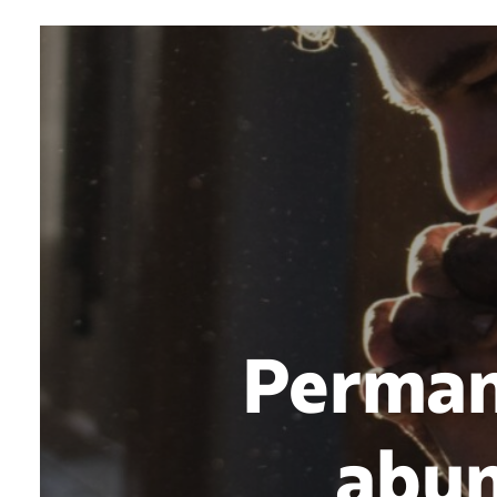
Permane
abun